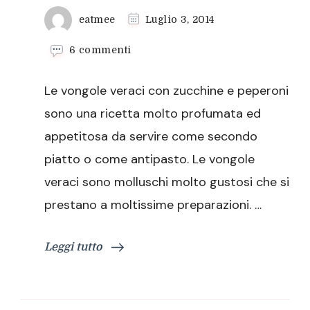
eatmee
Luglio 3, 2014
su
6 commenti
Vongole
veraci
Le vongole veraci con zucchine e peperoni
con
zucchine
sono una ricetta molto profumata ed
e
appetitosa da servire come secondo
peperoni
piatto o come antipasto. Le vongole
veraci sono molluschi molto gustosi che si
prestano a moltissime preparazioni. …
Leggi tutto