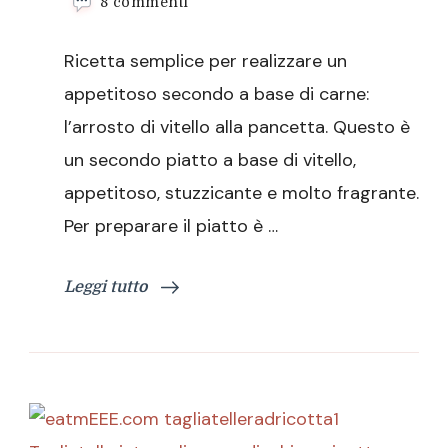
su
8 commenti
Arrosto
di
Ricetta semplice per realizzare un
vitello
alla
appetitoso secondo a base di carne:
pancetta
l’arrosto di vitello alla pancetta. Questo è
un secondo piatto a base di vitello,
appetitoso, stuzzicante e molto fragrante.
Per preparare il piatto è …
Leggi tutto