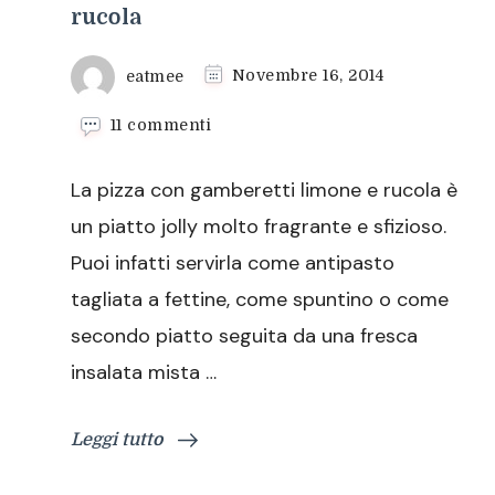
rucola
eatmee
Novembre 16, 2014
su
11 commenti
Pizza
con
La pizza con gamberetti limone e rucola è
gamberetti
limone
un piatto jolly molto fragrante e sfizioso.
e
Puoi infatti servirla come antipasto
rucola
tagliata a fettine, come spuntino o come
secondo piatto seguita da una fresca
insalata mista …
Leggi tutto