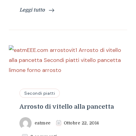
limone
con
Leggi tutto
salsa
di
acciughe
e
peperoni
Secondi piatti
Arrosto di vitello alla pancetta
eatmee
Ottobre 22, 2014