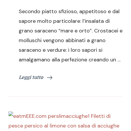
Insalata
di
Secondo piatto sfizioso, appetitoso e dal
grano
saraceno
sapore molto particolare: l’insalata di
“mare
grano saraceno “mare e orto”. Crostacei e
e
orto”
molluschi vengono abbinati a grano
saraceno e verdure: i loro sapori si
amalgamano alla perfezione creando un …
Leggi tutto