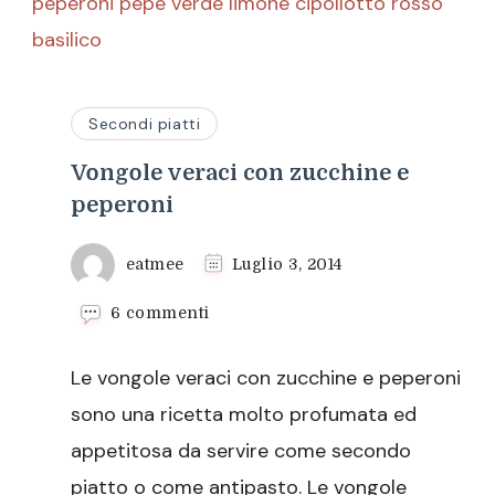
Secondi piatti
Vongole veraci con zucchine e
peperoni
eatmee
Luglio 3, 2014
su
6 commenti
Vongole
veraci
Le vongole veraci con zucchine e peperoni
con
zucchine
sono una ricetta molto profumata ed
e
appetitosa da servire come secondo
peperoni
piatto o come antipasto. Le vongole