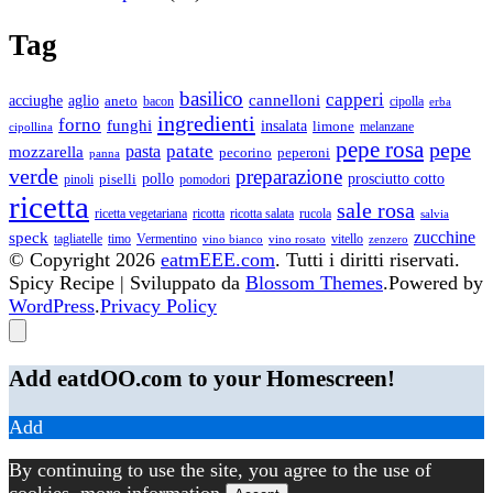
Tag
basilico
capperi
cannelloni
acciughe
aglio
aneto
bacon
cipolla
erba
ingredienti
forno
funghi
insalata
limone
melanzane
cipollina
pepe rosa
pepe
patate
pasta
mozzarella
pecorino
peperoni
panna
verde
preparazione
piselli
pollo
prosciutto cotto
pinoli
pomodori
ricetta
sale rosa
ricetta vegetariana
ricotta
ricotta salata
rucola
salvia
zucchine
speck
tagliatelle
timo
Vermentino
vitello
vino bianco
vino rosato
zenzero
© Copyright 2026
eatmEEE.com
. Tutti i diritti riservati.
Spicy Recipe | Sviluppato da
Blossom Themes
.Powered by
WordPress
.
Privacy Policy
Add eatdOO.com to your Homescreen!
Add
By continuing to use the site, you agree to the use of