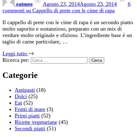
eatmee
Agosto 23, 2014
Agosto 23, 2014
6
commenti
su Cappello di prete con le cime di rapa
Il cappello di prete con le cime di rapa è un secondo piatto
molto saporito e sostanzioso, preparato con un mix di
verdure molto originale e sfizioso. L’ingrediente base è un
taglio di carne particolare, …
Leggi tutto
Ricerca per:
Categorie
Antipasti
(18)
Dolci
(25)
Eat
(52)
Frutti di mare
(3)
Primi piatti
(52)
Ricette vegetariane
(45)
Secondi piatti
(51)