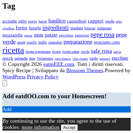
Tag
basilico
capperi
cannelloni
acciughe
aglio
aneto
bacon
cipolla
erba
ingredienti
forno
funghi
insalata
limone
melanzane
cipollina
pepe rosa
pepe
patate
pasta
mozzarella
pecorino
peperoni
panna
verde
preparazione
piselli
pollo
prosciutto cotto
pinoli
pomodori
ricetta
sale rosa
ricetta vegetariana
ricotta
ricotta salata
rucola
salvia
zucchine
speck
tagliatelle
timo
Vermentino
vitello
vino bianco
vino rosato
zenzero
© Copyright 2026
eatmEEE.com
. Tutti i diritti riservati.
Spicy Recipe | Sviluppato da
Blossom Themes
.Powered by
WordPress
.
Privacy Policy
Add eatdOO.com to your Homescreen!
Add
By continuing to use the site, you agree to the use of
cookies.
more information
Accept